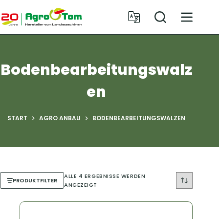
Zum
Inhalt
springen
Bodenbearbeitungswalz
en
START
AGRO ANBAU
BODENBEARBEITUNGSWALZEN
ALLE 4 ERGEBNISSE WERDEN
PRODUKTFILTER
ANGEZEIGT