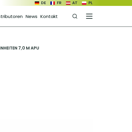
DE
FR
AT
PL
stributoren
News
Kontakt
NHEITEN 7,0 M APU