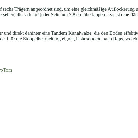
 auf sechs Trägern angeordnet sind, um eine gleichmäßige Auflockerun
sehen, die sich auf jeder Seite um 3,8 cm überlappen – so ist eine fl
eifer und direkt dahinter eine Tandem-Kanalwalze, die den Boden effekti
h ideal für die Stoppelbearbeitung eignet, insbesondere nach Raps, wo 
roTom