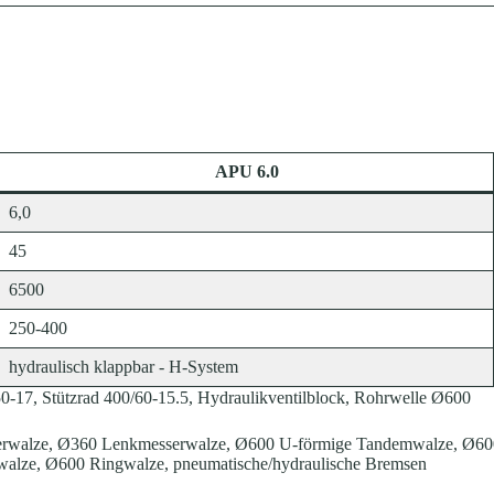
APU 6.0
6,0
45
6500
250-400
hydraulisch klappbar - H-System
0-17, Stützrad 400/60-15.5, Hydraulikventilblock, Rohrwelle Ø600
serwalze, Ø360 Lenkmesserwalze, Ø600 U-förmige Tandemwalze, Ø6
alze, Ø600 Ringwalze, pneumatische/hydraulische Bremsen