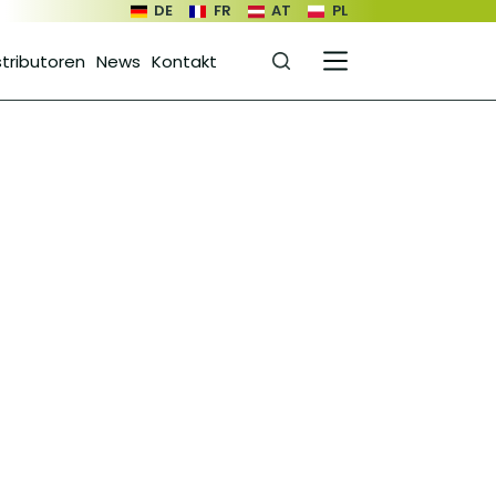
DE
FR
AT
PL
stributoren
News
Kontakt